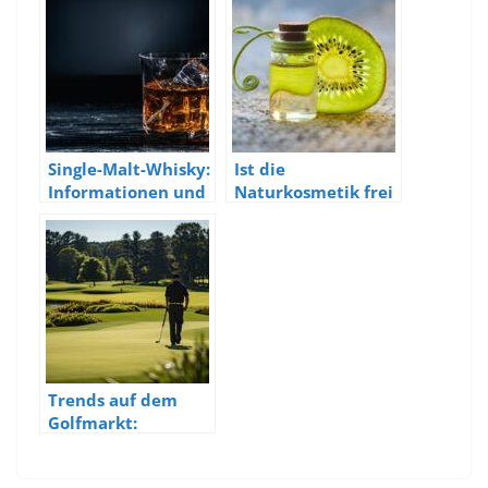
Single-Malt-Whisky:
Ist die
Informationen und
Naturkosmetik frei
Charakteristika
von künstlichen
Duft- und
Konservierungsstof
fen?
Trends auf dem
Golfmarkt:
Innovative
Entwicklungen bei