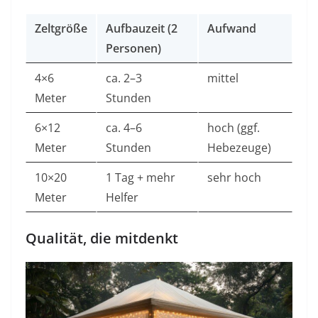
Zeltgröße
Aufbauzeit (2
Aufwand
Personen)
4×6
ca. 2–3
mittel
Meter
Stunden
6×12
ca. 4–6
hoch (ggf.
Meter
Stunden
Hebezeuge)
10×20
1 Tag + mehr
sehr hoch
Meter
Helfer
Qualität, die mitdenkt