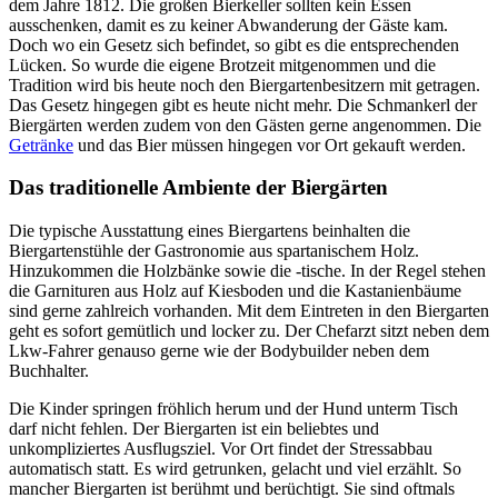
dem Jahre 1812. Die großen Bierkeller sollten kein Essen
ausschenken, damit es zu keiner Abwanderung der Gäste kam.
Doch wo ein Gesetz sich befindet, so gibt es die entsprechenden
Lücken. So wurde die eigene Brotzeit mitgenommen und die
Tradition wird bis heute noch den Biergartenbesitzern mit getragen.
Das Gesetz hingegen gibt es heute nicht mehr. Die Schmankerl der
Biergärten werden zudem von den Gästen gerne angenommen. Die
Getränke
und das Bier müssen hingegen vor Ort gekauft werden.
Das traditionelle Ambiente der Biergärten
Die typische Ausstattung eines Biergartens beinhalten die
Biergartenstühle der Gastronomie aus spartanischem Holz.
Hinzukommen die Holzbänke sowie die -tische. In der Regel stehen
die Garnituren aus Holz auf Kiesboden und die Kastanienbäume
sind gerne zahlreich vorhanden. Mit dem Eintreten in den Biergarten
geht es sofort gemütlich und locker zu. Der Chefarzt sitzt neben dem
Lkw-Fahrer genauso gerne wie der Bodybuilder neben dem
Buchhalter.
Die Kinder springen fröhlich herum und der Hund unterm Tisch
darf nicht fehlen. Der Biergarten ist ein beliebtes und
unkompliziertes Ausflugsziel. Vor Ort findet der Stressabbau
automatisch statt. Es wird getrunken, gelacht und viel erzählt. So
mancher Biergarten ist berühmt und berüchtigt. Sie sind oftmals