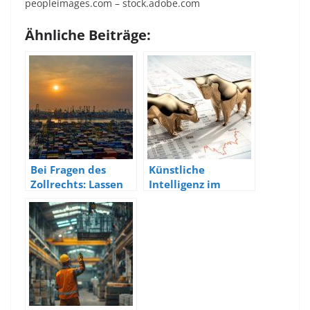
peopleimages.com
– stock.adobe.com
Ähnliche Beiträge:
Bei Fragen des
Künstliche
Zollrechts: Lassen
Intelligenz im
Sie sich
Finanzsektor:
professionell
Chancen und
beraten
Herausforderungen